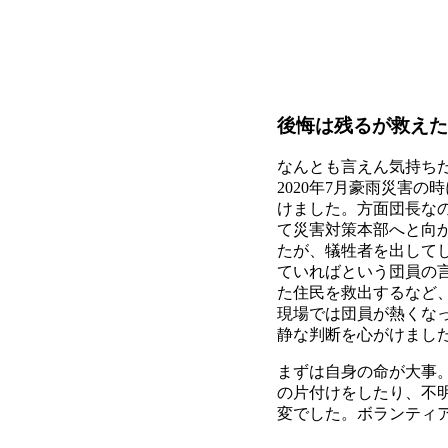
後悔は残るが救え
なんとも言えん気持ち
2020年7月豪雨災害
けました。方面団長な
て災害対策本部へと向
たが、犠牲者を出して
ていればという団員の
た住民を救出するなど
現場では団員が熱くな
静な判断を心がけまし
まずは自身の命が大事
の片付けをしたり、不
変でした。ボランティ