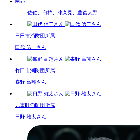
南部
佐伯、臼杵、津久見、豊後大野
日田市消防団所属
田代 信二さん
竹田市消防団所属
峯野 高翔さん
九重町消防団所属
日野 雄太さん