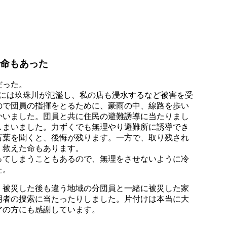
た命もあった
だった。
の時には玖珠川が氾濫し、私の店も浸水するなど被害を受
ので団員の指揮をとるために、豪雨の中、線路を歩い
かいました。団員と共に住民の避難誘導に当たりまし
しまいました。力ずくでも無理やり避難所に誘導でき
言葉を聞くと、後悔が残ります。一方で、取り残され
、救えた命もあります。
ってしまうこともあるので、無理をさせないように冷
た。
。被災した後も違う地域の分団員と一緒に被災した家
明者の捜索に当たったりしました。片付けは本当に大
アの方にも感謝しています。