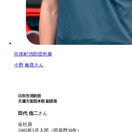
玖珠町消防団所属
小野 敏彦さん
日田市消防団
天瀬方面団本部 副団長
田代 信二
さん
会社員
1985年5月入団（団員歴39年）