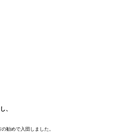
話し、
方の勧めで入団しました。