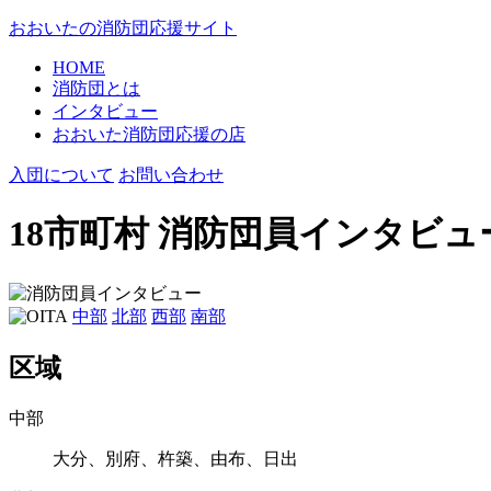
おおいたの消防団応援サイト
HOME
消防団
とは
インタビュー
おおいた消防団
応援の店
入団について
お問い合わせ
18市町村 消防団員インタビュ
中部
北部
西部
南部
区域
中部
大分、別府、杵築、由布、日出